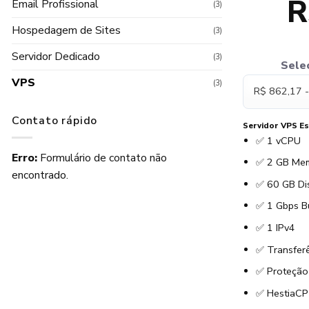
R
Email Profissional
(3)
Hospedagem de Sites
(3)
Servidor Dedicado
(3)
Selec
VPS
(3)
Contato rápido
Servidor VPS Esc
✅ 1 vCPU
Erro:
Formulário de contato não
✅ 2 GB Mem
encontrado.
✅ 60 GB Di
✅ 1 Gbps B
✅ 1 IPv4
✅ Transferê
✅ Proteçã
✅ HestiaCP