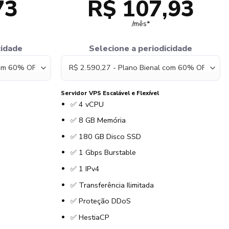
73
R$ 107,93
/mês*
cidade
Selecione a periodicidade
Servidor VPS Escalável e Flexível
✅ 4 vCPU
✅ 8 GB Memória
✅ 180 GB Disco SSD
✅ 1 Gbps Burstable
✅ 1 IPv4
✅ Transferência Ilimitada
✅ Proteção DDoS
✅ HestiaCP