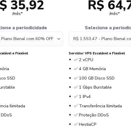
$ 35,92
R$ 64,
/mês*
/mês*
ione a periodicidade
Selecione a periodi
alável e Flexível
Servidor VPS Escalável e Flexível
✅ 2 vCPU
ória
✅ 4 GB Memória
sco SSD
✅ 100 GB Disco SSD
urstable
✅ 1 Gbps Burstable
✅ 1 IPv4
ncia Ilimitada
✅ Transferência Ilimitada
o DDoS
✅ Proteção DDoS
✅ HestiaCP