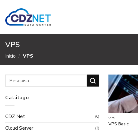
Skip
to
content
VPS
Início
/
VPS
Catálogo
CDZ Net
(0)
VPS
VPS Basic
Cloud Server
(3)