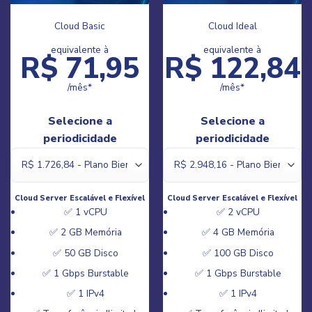
Cloud Premium
equivalente à
,84
R$ 224,64
/mês*
a
Selecione a
e
periodicidade
 Flexível
Cloud Server Escalável e Flexível
✅ 4 vCPU
ria
✅ 8 GB Memória
co
✅ 200 GB Disco
able
✅ 1 Gbps Burstable
✅ 1 IPv4